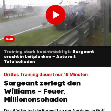
0:38
Training stark beeinträchtigt:
Sargeant
crasht in Leitplanken – Auto mit
Totalschaden
Drittes Training dauert nur 19 Minuten
Sargeant zerlegt den
Williams – Feuer,
Millionenschaden
Das Wetter hat die Formel 1 an der Nordsee im Griff.