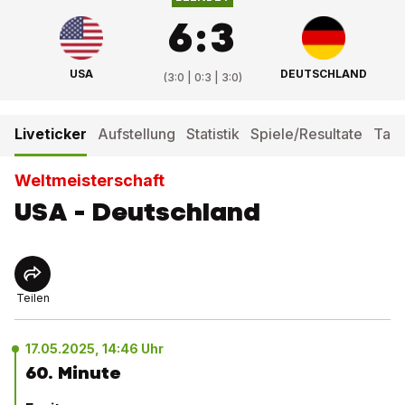
6
:
3
USA
DEUTSCHLAND
(
3:0 | 0:3 | 3:0
)
Liveticker
Aufstellung
Statistik
Spiele/Resultate
Tabe
Weltmeisterschaft
USA - Deutschland
Teilen
17.05.2025, 14:46 Uhr
60. Minute