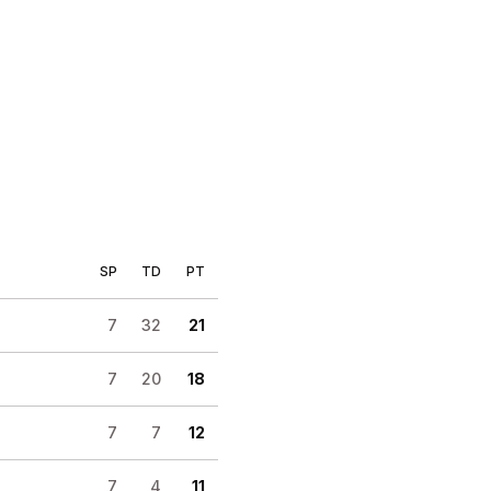
SP
TD
PT
7
32
21
7
20
18
7
7
12
7
4
11