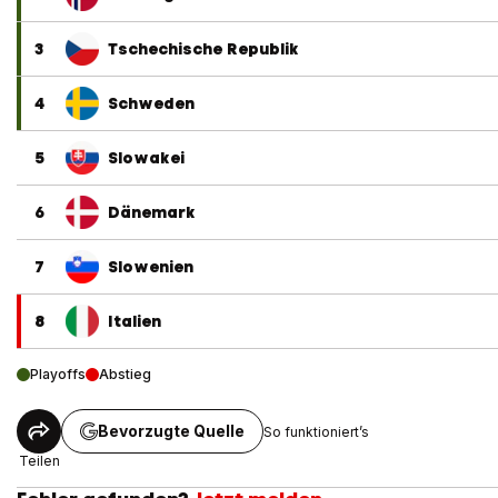
3
Tschechische Republik
4
Schweden
5
Slowakei
6
Dänemark
7
Slowenien
8
Italien
Playoffs
Abstieg
Bevorzugte Quelle
So funktioniert’s
Teilen