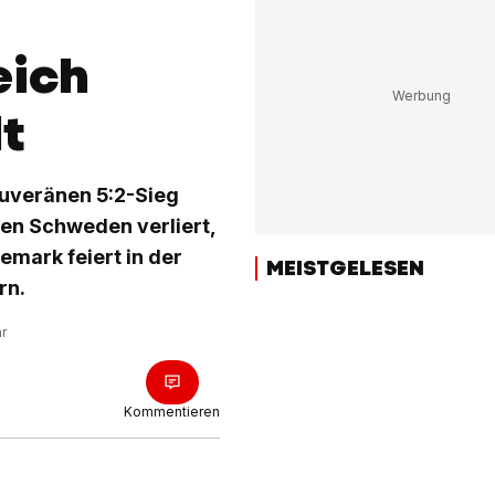
eich
lt
ouveränen 5:2-Sieg
en Schweden verliert,
emark feiert in der
MEISTGELESEN
rn.
hr
Kommentieren