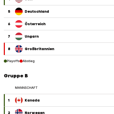
5
Deutschland
6
Österreich
7
Ungarn
8
Großbritannien
Playoffs
Abstieg
Gruppe B
MANNSCHAFT
1
Kanada
2
Norwegen