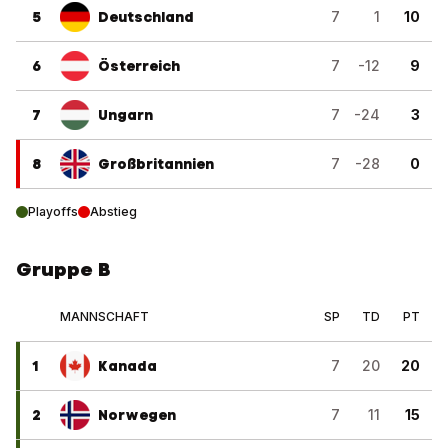
5
Deutschland
7
1
10
6
Österreich
7
-12
9
7
Ungarn
7
-24
3
8
Großbritannien
7
-28
0
Playoffs
Abstieg
Gruppe B
MANNSCHAFT
SP
TD
PT
1
Kanada
7
20
20
2
Norwegen
7
11
15