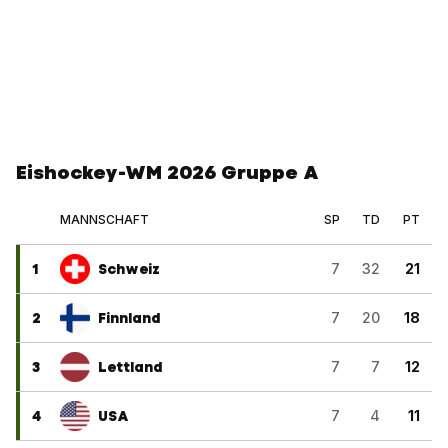
Eishockey-WM 2026 Gruppe A
MANNSCHAFT
SP
TD
PT
1
Schweiz
7
32
21
2
Finnland
7
20
18
3
Lettland
7
7
12
4
USA
7
4
11