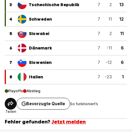
3
Tschechische Republik
7
2
13
4
Schweden
7
11
12
5
Slowakei
7
2
11
6
Dänemark
7
-11
6
7
Slowenien
7
-12
6
8
Italien
7
-23
1
Playoffs
Abstieg
Bevorzugte Quelle
So funktioniert’s
Teilen
Fehler gefunden?
Jetzt melden