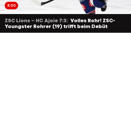
4:00
ZSC Lions – HC Ajoie 7:3:
Volles Rohr! ZSC-
Youngster Rohrer (19) trifft beim Debüt