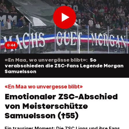
0:44
«En Maa, wo unvergässe blibt»:
So
verabschieden die ZSC-Fans Legende Morgan
Samuelsson
«En Maa wo unvergesse blibt»
Emotionaler ZSC-Abschied
von Meisterschütze
Samuelsson (†55)
Ein trauriger Moment: Die ZSC Lions und ihre Fans