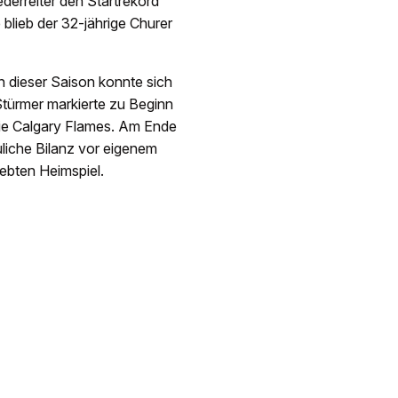
erreiter den Startrekord
 blieb der 32-jährige Churer
 dieser Saison konnte sich
 Stürmer markierte zu Beginn
 die Calgary Flames. Am Ende
uliche Bilanz vor eigenem
iebten Heimspiel.