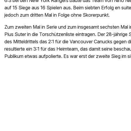
6:3 bei den New York Rangers baute das Team von Nino Nied
auf 15 Siege aus 16 Spielen aus. Beim siebten Erfolg en suite
jedoch zum dritten Mal in Folge ohne Skorerpunkt.
Zum zweiten Mal in Serie und zum insgesamt sechsten Mal in
Pius Suter in die Torschützenliste eintragen. Der 28-jährige
des Mitteldrittels das 2:1 für die Vancouver Canucks gegen
resultierte ein 3:1 für das Heimteam, das damit seine bescha
Publikum etwas aufpolierte. Es war erst der zweite Sieg im s