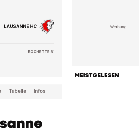
LAUSANNE HC
ROCHETTE
8'
MEISTGELESEN
e
Tabelle
Infos
usanne