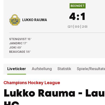
BEENDET
4
:
1
LUKKO RAUMA
(
2:1 | 0:0 | 2:0
)
STENQVIST
16'
JANDRIC
17'
JOKI
49'
BEAUCAGE
56'
Liveticker
Aufstellung
Statistik
Spiele/Resultat
Champions Hockey League
Lukko Rauma - La