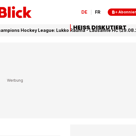
DE
FR
Abonnie
HEISS DISKUTIERT
ampions Hockey League: Lukko Rauma - Lausanne HC (29.08.