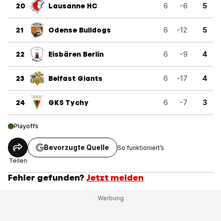
20
Lausanne HC
6
-6
5
21
Odense Bulldogs
6
-12
5
22
Eisbären Berlin
6
-9
4
23
Belfast Giants
6
-17
4
24
GKS Tychy
6
-7
3
Playoffs
Bevorzugte Quelle
So funktioniert’s
Teilen
Fehler gefunden?
Jetzt melden