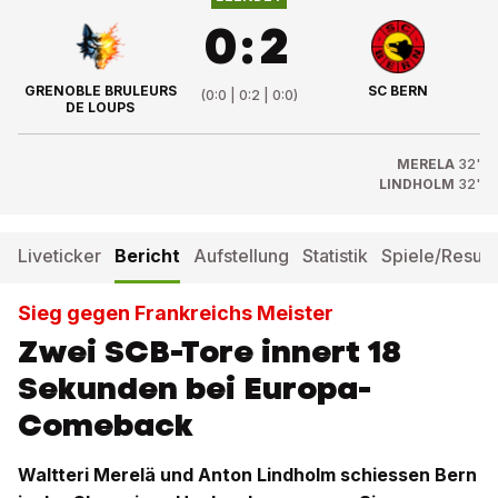
0
:
2
GRENOBLE BRULEURS
SC BERN
(
0:0 | 0:2 | 0:0
)
DE LOUPS
MERELA
32'
LINDHOLM
32'
Liveticker
Bericht
Aufstellung
Statistik
Spiele/Result
Sieg gegen Frankreichs Meister
Zwei SCB-Tore innert 18
Sekunden bei Europa-
Comeback
Waltteri Merelä und Anton Lindholm schiessen Bern