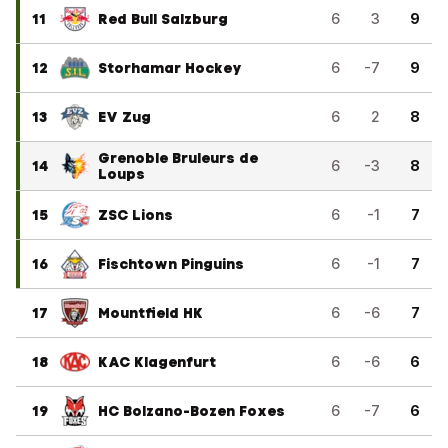
11
Red Bull Salzburg
6
3
9
12
Storhamar Hockey
6
-7
9
13
EV Zug
6
2
8
Grenoble Bruleurs de
14
6
-3
8
Loups
15
ZSC Lions
6
-1
7
16
Fischtown Pinguins
6
-1
7
17
Mountfield HK
6
-6
7
18
KAC Klagenfurt
6
-6
6
19
HC Bolzano-Bozen Foxes
6
-7
6