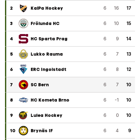
2
KalPa Hockey
6
16
17
3
Frölunda HC
6
10
15
4
HC Sparta Prag
6
9
14
5
Lukko Rauma
6
7
13
6
ERC Ingolstadt
6
8
12
7
SC Bern
6
7
10
8
HC Kometa Brno
6
-1
10
9
Lulea Hockey
6
0
10
10
Brynäs IF
6
4
9