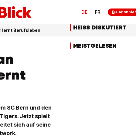
DE
FR
Abonnie
HEISS DISKUTIERT
 lernt Berufsleben
MEISTGELESEN
an
ernt
dem SC Bern und den
igers. Jetzt spielt
itet sich auf seine
etwork.