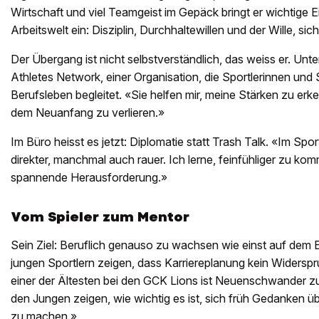
Wirtschaft und viel Teamgeist im Gepäck bringt er wichtige E
Arbeitswelt ein: Disziplin, Durchhaltewillen und der Wille, si
Der Übergang ist nicht selbstverständlich, das weiss er. Unte
Athletes Network, einer Organisation, die Sportlerinnen und 
Berufsleben begleitet. «Sie helfen mir, meine Stärken zu er
dem Neuanfang zu verlieren.»
Im Büro heisst es jetzt: Diplomatie statt Trash Talk. «Im Spo
direkter, manchmal auch rauer. Ich lerne, feinfühliger zu kom
spannende Herausforderung.»
Vom Spieler zum Mentor
Sein Ziel: Beruflich genauso zu wachsen wie einst auf dem E
jungen Sportlern zeigen, dass Karriereplanung kein Widerspru
einer der Ältesten bei den GCK Lions ist Neuenschwander z
den Jungen zeigen, wie wichtig es ist, sich früh Gedanken ü
zu machen.»