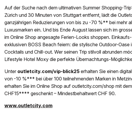
Auf der Suche nach dem ultimativen Summer Shopping-Trip
Zürich und 30 Minuten von Stuttgart entfernt, lädt die Outle
ganzjährigen Reduzierungen von bis zu -70 %** bei mehr a
Luxusmarken ein. Und bis Ende August lassen sich im gros
im Online Shop angesagte Ferien-Looks shoppen. Einkaufs-
exklusiven BOSS Beach feiern: die stylische Outdoor-Oase is
Cocktails und Chill-out. Wer seinen Trip stilvoll abrunden mö
Lifestyle Hotel Moxy die perfekte Übernachtungs-Möglichkei
Unter
outletcity.com/vip-blick25
erhalten Sie einen digit
von -10 %*** bei über 100 teilnehmenden Marken in Metzin
erhalten Sie im Online Shop auf outletcity.com/shop mit de
CHF15**** geschenkt – Mindestbehaltwert CHF 90.
www.outletcity.com