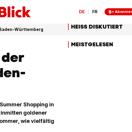
DE
FR
Abonnie
HEISS DISKUTIERT
in Baden-Württemberg
MEISTGELESEN
 der
den-
 Summer Shopping in
 inmitten goldener
mmer, wie vielfältig