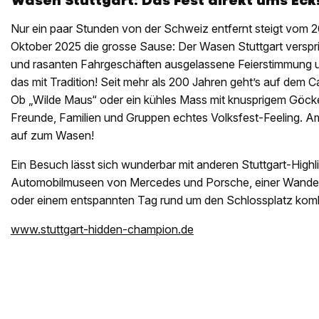
Wasen Stuttgart: Das Fest direkt ums Eck
Nur ein paar Stunden von der Schweiz entfernt steigt vom 2
Oktober 2025 die grosse Sause: Der Wasen Stuttgart verspric
und rasanten Fahrgeschäften ausgelassene Feierstimmung u
das mit Tradition! Seit mehr als 200 Jahren geht’s auf dem C
Ob „Wilde Maus“ oder ein kühles Mass mit knusprigem Göckel
Freunde, Familien und Gruppen echtes Volksfest-Feeling. A
auf zum Wasen!
Ein Besuch lässt sich wunderbar mit anderen Stuttgart-Highl
Automobilmuseen von Mercedes und Porsche, einer Wander
oder einem entspannten Tag rund um den Schlossplatz komb
www.stuttgart-hidden-champion.de