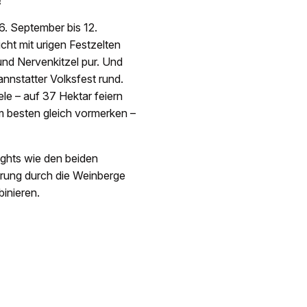
!
6. September bis 12.
ht mit urigen Festzelten
nd Nervenkitzel pur. Und
annstatter Volksfest rund.
e – auf 37 Hektar feiern
m besten gleich vormerken –
ights wie den beiden
ung durch die Weinberge
inieren.