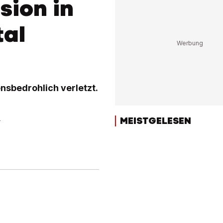
sion in
tal
nsbedrohlich verletzt.
MEISTGELESEN
r