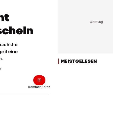
ht
cheln
sich die
ril eine
n.
MEISTGELESEN
r
Kommentieren