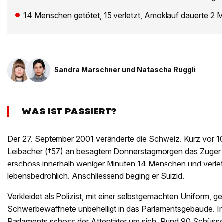
14 Menschen getötet, 15 verletzt, Amoklauf dauerte 2
Sandra Marschner
und
Natascha Ruggli
WAS IST PASSIERT?
Der 27. September 2001 veränderte die Schweiz. Kurz vor 10
Leibacher (†57) an besagtem Donnerstagmorgen das Zuger
erschoss innerhalb weniger Minuten 14 Menschen und verletzt
lebensbedrohlich. Anschliessend beging er Suizid.
Verkleidet als Polizist, mit einer selbstgemachten Uniform, g
Schwerbewaffnete unbehelligt in das Parlamentsgebäude. I
Parlaments schoss der Attentäter um sich. Rund 90 Schüsse