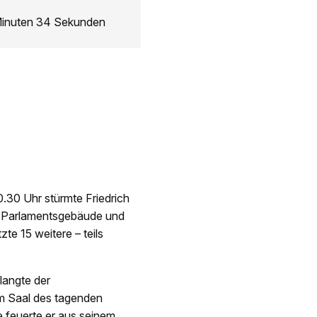
 Minuten 34 Sekunden
.30 Uhr stürmte Friedrich
 Parlamentsgebäude und
e 15 weitere – teils
elangte der
m Saal des tagenden
 feuerte er aus seinem