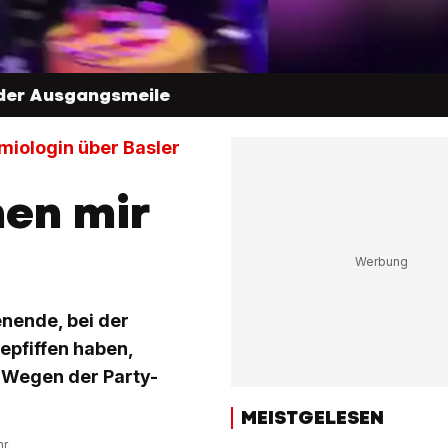
 der Ausgangsmeile
miologin über Basler
hen mir
nende, bei der
pfiffen haben,
. Wegen der Party-
MEISTGELESEN
hr