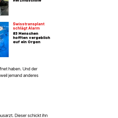
Herzmaschine
aus der 
Swisstransplant
Weil Elte
schlägt Alarm
ungeimpf
83 Menschen
Deutsche
hofften vergeblich
verweige
auf ein Organ
OP für B
ffnet haben. Und der
, weil jemand anderes
arzt. Dieser schickt ihn