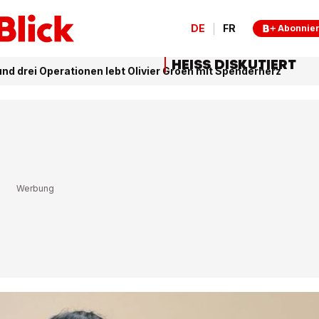
DE
FR
Abonnie
HEISS DISKUTIERT
nd drei Operationen lebt Olivier Groen mit Spenderherz