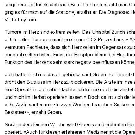
umgehend ins Inselspital nach Bern. Dort untersucht man G
ging es für mich auf die Station», erzählt er. Die Diagnose: H
Vorhofmyxom.
Tumore im Herz sind extrem selten. Das Unispital Zürich sc
«Unter allen Tumoren machen sie nur 0,02 Prozent aus.» Als
vermuten Fachleute, dass sich Herzzellen im Gegensatz zu
nur noch selten teilen. Eines der Hauptprobleme bei Herztumo
Funktion des Herzens sehr stark negativ beeinflussen könne
«Ich hatte noch nie davon gehört», sagt Groen. Bei ihm sitzt
droht den Blutfluss im Herz zu blockieren. Die Ärzte im Inse
eine Operation. «Ich aber dachte, ich könne noch die anste
und mich im Herbst operieren lassen.» Doch da irrt sich der l
«Die Ärzte sagten mir: ‹In zwei Wochen brauchen Sie keine
Bestatter›», erzählt Groen.
Noch in der gleichen Woche wird Groen vom berühmten Herz
operiert. «Auch für diesen erfahrenen Mediziner ist die Opera