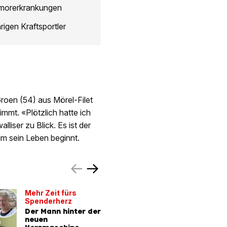
Tumorerkrankungen
igen Kraftsportler
 Groen (54) aus Mörel-Filet
timmt. «Plötzlich hatte ich
liser zu Blick. Es ist der
m sein Leben beginnt.
Mehr Zeit fürs
Lars und
Spenderherz
Voggens
Der Mann hinter der
Wie eine
neuen
die Schw