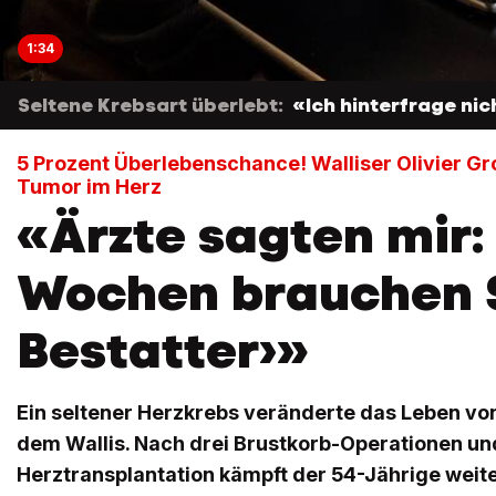
1:34
Seltene Krebsart überlebt:
«Ich hinterfrage n
5 Prozent Überlebenschance! Walliser Olivier Gr
Tumor im Herz
«Ärzte sagten mir: 
Wochen brauchen S
Bestatter›»
Ein seltener Herzkrebs veränderte das Leben von
dem Wallis. Nach drei Brustkorb-Operationen un
Herztransplantation kämpft der 54-Jährige weite