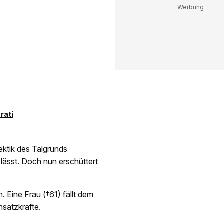
rati
ektik des Talgrunds
n lässt. Doch nun erschüttert
. Eine Frau (†61) fällt dem
nsatzkräfte.