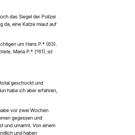
och das Siegel der Polizei
g da, eine Katze miaut auf
ächtigen um Hans P.* (63).
ete, Maria P.* (†61), ist
 total geschockt und
Nun habe ich aber erfahren,
h habe vor zwei Wochen
ammen gegessen und
sst und umarmt. Von einem
undlich und haben