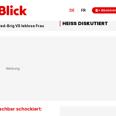
DE
FR
Abonnie
HEISS DISKUTIERT
Ried-Brig VS leblose Frau
Nachbar schockiert: