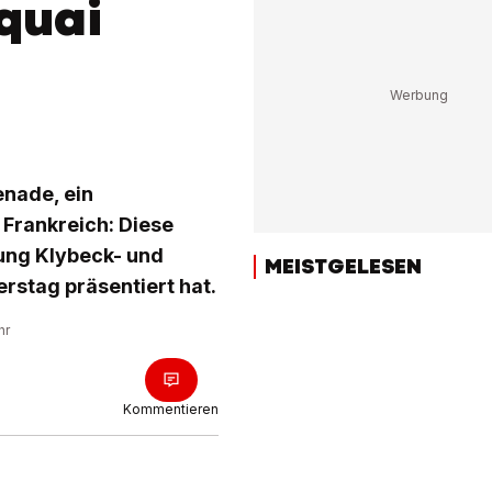
quai
0
nade, ein
 Frankreich: Diese
ung Klybeck- und
MEISTGELESEN
rstag präsentiert hat.
hr
Kommentieren