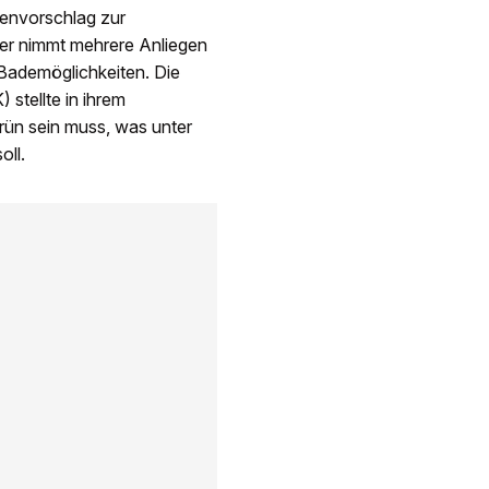
genvorschlag zur
ser nimmt mehrere Anliegen
 Bademöglichkeiten. Die
tellte in ihrem
rün sein muss, was unter
oll.