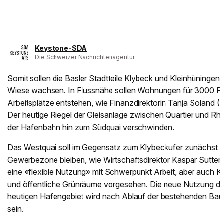
Keystone-SDA
Die Schweizer Nachrichtenagentur
Somit sollen die Basler Stadtteile Klybeck und Kleinhüninge
Wiese wachsen. In Flussnähe sollen Wohnungen für 3000 
Arbeitsplätze entstehen, wie Finanzdirektorin Tanja Soland
Der heutige Riegel der Gleisanlage zwischen Quartier und Rh
der Hafenbahn hin zum Südquai verschwinden.
Das Westquai soll im Gegensatz zum Klybeckufer zunächst i
Gewerbezone bleiben, wie Wirtschaftsdirektor Kaspar Sutter 
eine «flexible Nutzung» mit Schwerpunkt Arbeit, aber auch Ku
und öffentliche Grünräume vorgesehen. Die neue Nutzung di
heutigen Hafengebiet wird nach Ablauf der bestehenden B
sein.