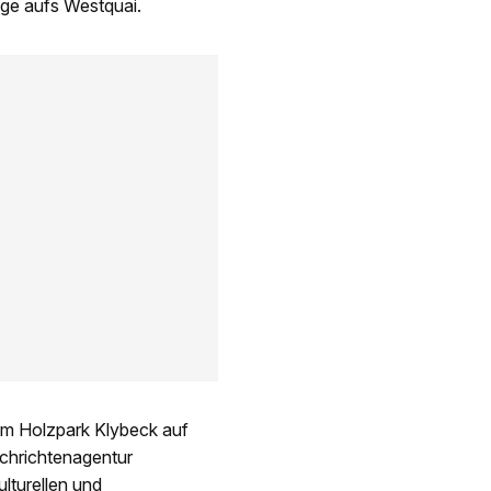
ge aufs Westquai.
eim Holzpark Klybeck auf
chrichtenagentur
lturellen und