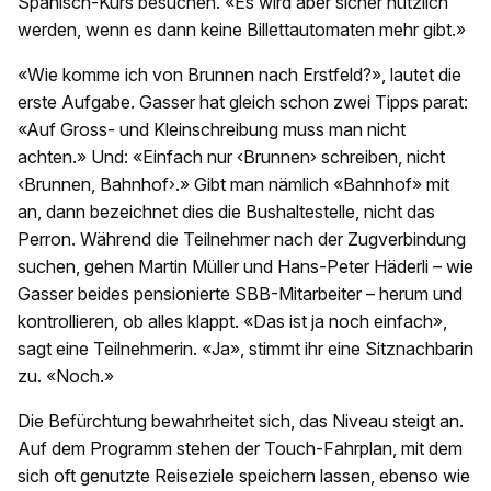
Spanisch-Kurs besuchen. «Es wird aber sicher nützlich
werden, wenn es dann keine Billettautomaten mehr gibt.»
«Wie komme ich von Brunnen nach Erstfeld?», lautet die
erste Aufgabe. Gasser hat gleich schon zwei Tipps parat:
«Auf Gross- und Kleinschreibung muss man nicht
achten.» Und: «Einfach nur ‹Brunnen› schreiben, nicht
‹Brunnen, Bahnhof›.» Gibt man nämlich «Bahnhof» mit
an, dann bezeichnet dies die Bushaltestelle, nicht das
Perron. Während die Teilnehmer nach der Zugverbindung
suchen, gehen Martin Müller und Hans-Peter Häderli – wie
Gasser beides pensionierte SBB-Mitarbeiter – herum und
kontrollieren, ob alles klappt. «Das ist ja noch einfach»,
sagt eine Teilnehmerin. «Ja», stimmt ihr eine Sitznachbarin
zu. «Noch.»
Die Befürchtung bewahrheitet sich, das Niveau steigt an.
Auf dem Programm stehen der Touch-Fahrplan, mit dem
sich oft genutzte Reiseziele speichern lassen, ebenso wie