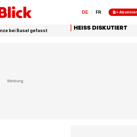
DE
FR
Abonnie
HEISS DISKUTIERT
enze bei Basel gefasst