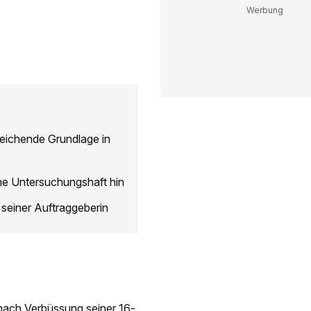
reichende Grundlage in
he Untersuchungshaft hin
seiner Auftraggeberin
 nach Verbüssung seiner 16-