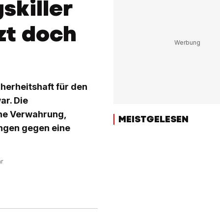
skiller
zt doch
herheitshaft für den
ar. Die
che Verwahrung,
MEISTGELESEN
ngen gegen eine
hr