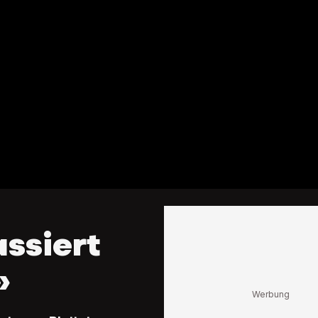
ssiert
»