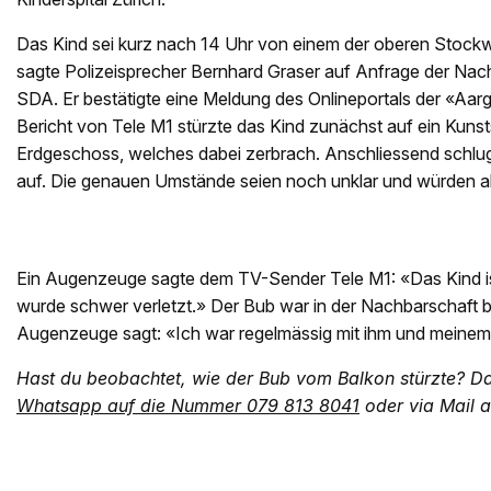
Das Kind sei kurz nach 14 Uhr von einem der oberen Stockwe
sagte Polizeisprecher Bernhard Graser auf Anfrage der Nac
SDA. Er bestätigte eine Meldung des Onlineportals der «Aar
Bericht von Tele M1 stürzte das Kind zunächst auf ein Kuns
Erdgeschoss, welches dabei zerbrach. Anschliessend schlu
auf. Die genauen Umstände seien noch unklar und würden ab
Ein Augenzeuge sagte dem TV-Sender Tele M1: «Das Kind ist 
wurde schwer verletzt.» Der Bub war in der Nachbarschaft b
Augenzeuge sagt: «Ich war regelmässig mit ihm und meinem
Hast du beobachtet, wie der Bub vom Balkon stürzte? Da
Whatsapp auf die Nummer 079 813 8041
oder via Mail 