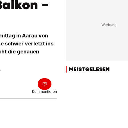
Balkon –
mittag in Aarau von
e schwer verletzt ins
ucht die genauen
MEISTGELESEN
r
Kommentieren