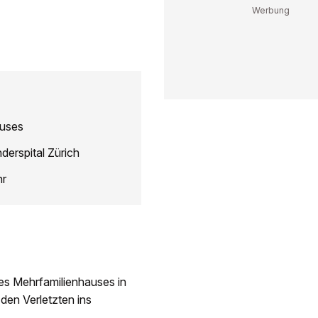
auses
derspital Zürich
hr
es Mehrfamilienhauses in
 den Verletzten ins