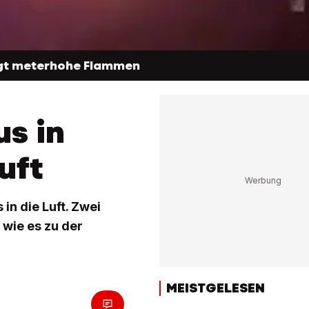
igt meterhohe Flammen
s in
uft
in die Luft. Zwei
 wie es zu der
MEISTGELESEN