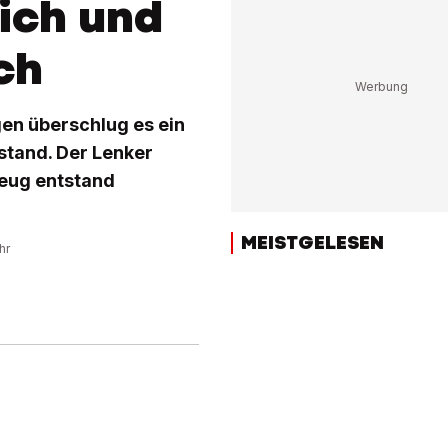
ich und
ch
gen überschlug es ein
stand. Der Lenker
zeug entstand
MEISTGELESEN
hr