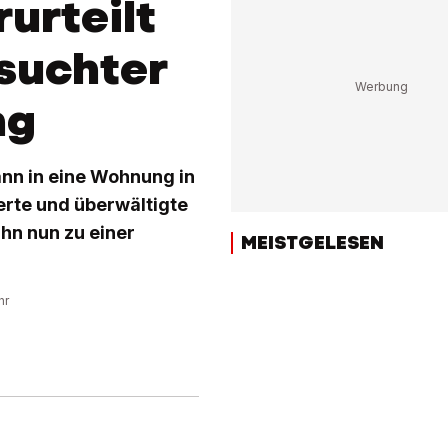
urteilt
suchter
ng
ann in eine Wohnung in
ierte und überwältigte
ihn nun zu einer
MEISTGELESEN
hr