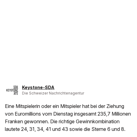
Keystone-SDA
Die Schweizer Nachrichtenagentur
Eine Mitspielerin oder ein Mitspieler hat bei der Ziehung
von Euromillions vom Dienstag insgesamt 235,7 Millionen
Franken gewonnen. Die richtige Gewinnkombination
lautete 24, 31, 34, 41 und 43 sowie die Sterne 6 und 8.