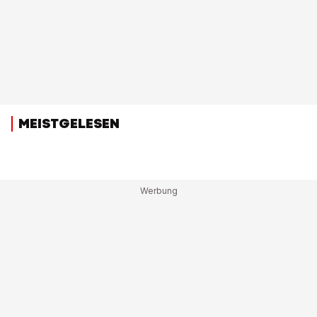
MEISTGELESEN