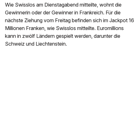
Wie Swisslos am Dienstagabend mitteilte, wohnt die
Gewinnerin oder der Gewinner in Frankreich. Für die
nächste Ziehung vom Freitag befinden sich im Jackpot 16
Millionen Franken, wie Swisslos mitteilte. Euromillions
kann in zwölf Ländern gespielt werden, darunter die
Schweiz und Liechtenstein.