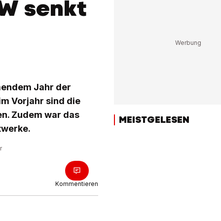
W senkt
mendem Jahr der
m Vorjahr sind die
en. Zudem war das
MEISTGELESEN
twerke.
r
Kommentieren