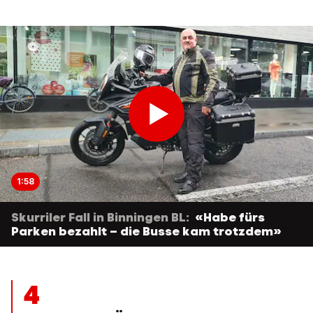
1:58
Skurriler Fall in Binningen BL:
«Habe fürs
Parken bezahlt – die Busse kam trotzdem»
4