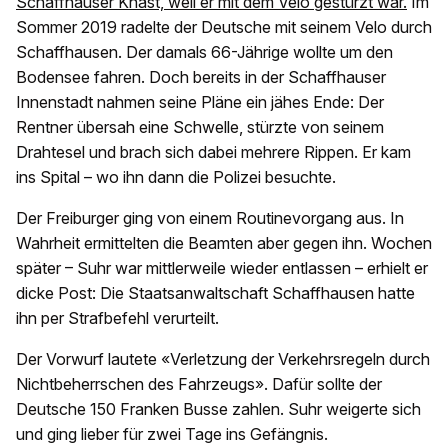
Schaffhauser Knast, weil er mit dem Velo gestürzt war.
Im
Sommer 2019 radelte der Deutsche mit seinem Velo durch
Schaffhausen. Der damals 66-Jährige wollte um den
Bodensee fahren. Doch bereits in der Schaffhauser
Innenstadt nahmen seine Pläne ein jähes Ende: Der
Rentner übersah eine Schwelle, stürzte von seinem
Drahtesel und brach sich dabei mehrere Rippen. Er kam
ins Spital – wo ihn dann die Polizei besuchte.
Der Freiburger ging von einem Routinevorgang aus. In
Wahrheit ermittelten die Beamten aber gegen ihn. Wochen
später – Suhr war mittlerweile wieder entlassen – erhielt er
dicke Post: Die Staatsanwaltschaft Schaffhausen hatte
ihn per Strafbefehl verurteilt.
Der Vorwurf lautete «Verletzung der Verkehrsregeln durch
Nichtbeherrschen des Fahrzeugs». Dafür sollte der
Deutsche 150 Franken Busse zahlen. Suhr weigerte sich
und ging lieber für zwei Tage ins Gefängnis.