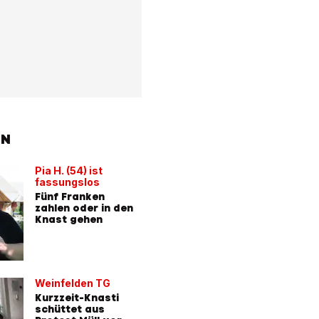
EN
Pia H. (54) ist
fassungslos
Fünf Franken
zahlen oder in den
Knast gehen
Weinfelden TG
Kurzzeit-Knasti
schüttet aus