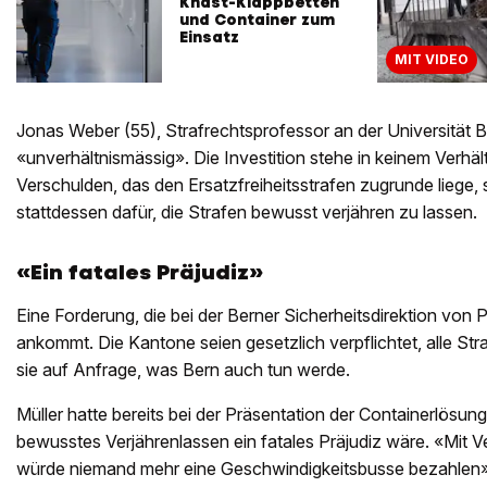
Knast-Klappbetten
und Container zum
Einsatz
MIT VIDEO
Jonas Weber (55), Strafrechtsprofessor an der Universität Bern
«unverhältnismässig». Die Investition stehe in keinem Verhä
Verschulden, das den Ersatzfreiheitsstrafen zugrunde liege, s
stattdessen dafür, die Strafen bewusst verjähren zu lassen.
«Ein fatales Präjudiz»
Eine Forderung, die bei der Berner Sicherheitsdirektion von Ph
ankommt. Die Kantone seien gesetzlich verpflichtet, alle Stra
sie auf Anfrage, was Bern auch tun werde.
Müller hatte bereits bei der Präsentation der Containerlösun
bewusstes Verjährenlassen ein fatales Präjudiz wäre. «Mit Ve
würde niemand mehr eine Geschwindigkeitsbusse bezahlen