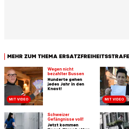
MEHR ZUM THEMA ERSATZFREIHEITSSTRAF
Wegen nicht
bezahlter Bussen
Hunderte gehen
jedes Jahr in den
Knast!
MIT VIDEO
MIT VIDEO
Schweizer
Gefängnisse voll!
Jetzt kommen