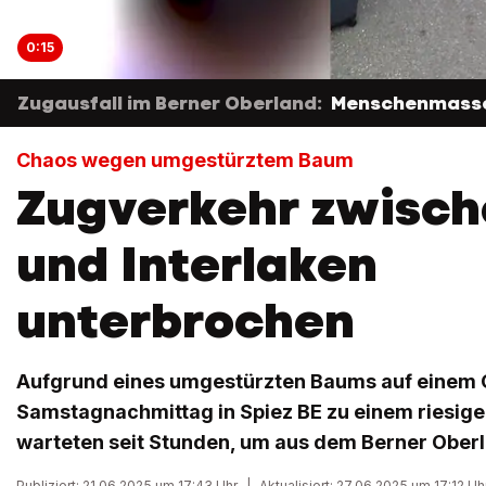
0:15
Zugausfall im Berner Oberland:
Menschenmasse
Chaos wegen umgestürztem Baum
Zugverkehr zwisch
und Interlaken
unterbrochen
Aufgrund eines umgestürzten Baums auf einem 
Samstagnachmittag in Spiez BE zu einem riesige
warteten seit Stunden, um aus dem Berner Ob
Publiziert: 21.06.2025 um 17:43 Uhr
|
Aktualisiert: 27.06.2025 um 17:12 Uh