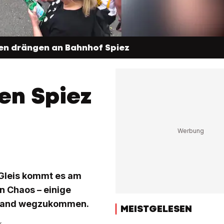
n drängen an Bahnhof Spiez
en Spiez
Gleis kommt es am
n Chaos – einige
erland wegzukommen.
MEISTGELESEN
r