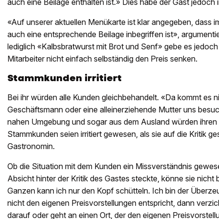
auch eine Beilage enthalten ist.» Dies habe der Gast jedoch
«Auf unserer aktuellen Menükarte ist klar angegeben, dass
auch eine entsprechende Beilage inbegriffen ist», argument
lediglich «Kalbsbratwurst mit Brot und Senf» gebe es jedoch
Mitarbeiter nicht einfach selbständig den Preis senken.
Stammkunden irritiert
Bei ihr würden alle Kunden gleichbehandelt. «Da kommt es ni
Geschäftsmann oder eine alleinerziehende Mutter uns besu
nahen Umgebung und sogar aus dem Ausland würden ihren Be
Stammkunden seien irritiert gewesen, als sie auf die Kritik ge
Gastronomin.
Ob die Situation mit dem Kunden ein Missverständnis gewese
Absicht hinter der Kritik des Gastes steckte, könne sie nicht
Ganzen kann ich nur den Kopf schütteln. Ich bin der Überz
nicht den eigenen Preisvorstellungen entspricht, dann verzi
darauf oder geht an einen Ort, der den eigenen Preisvorstel