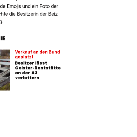
de Emojis und ein Foto der
hte die Besitzerin der Beiz
ng.
IE
Verkauf an den Bund
geplatzt
Besitzer lässt
Geister-Raststätte
an der A3
verlottern