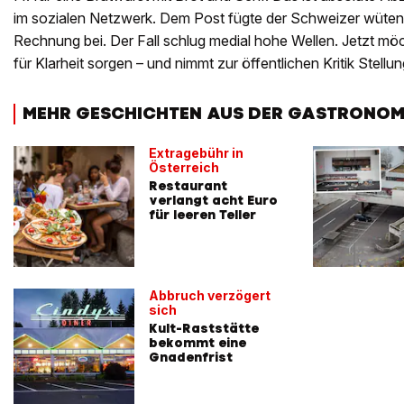
im sozialen Netzwerk. Dem Post fügte der Schweizer wüten
Rechnung bei. Der Fall schlug medial hohe Wellen. Jetzt möc
für Klarheit sorgen – und nimmt zur öffentlichen Kritik Stellu
MEHR GESCHICHTEN AUS DER GASTRONOM
Extragebühr in
Österreich
Restaurant
verlangt acht Euro
für leeren Teller
Abbruch verzögert
sich
Kult-Raststätte
bekommt eine
Gnadenfrist