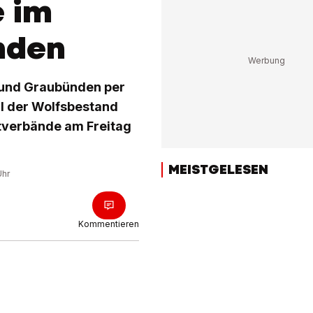
e im
nden
s und Graubünden per
l der Wolfsbestand
tverbände am Freitag
MEISTGELESEN
Uhr
Kommentieren