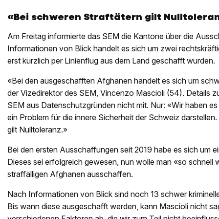
«Bei schweren Straftätern gilt Nulltolera
Am Freitag informierte das SEM die Kantone über die Auss
Informationen von Blick handelt es sich um zwei rechtskräfti
erst kürzlich per Linienflug aus dem Land geschafft wurden.
«Bei den ausgeschafften Afghanen handelt es sich um schwer
der Vizedirektor des SEM, Vincenzo Mascioli (54). Details zu 
SEM aus Datenschutzgründen nicht mit. Nur: «Wir haben es mi
ein Problem für die innere Sicherheit der Schweiz darstellen
gilt Nulltoleranz.»
Bei den ersten Ausschaffungen seit 2019 habe es sich um ein
Dieses sei erfolgreich gewesen, nun wolle man «so schnell 
straffälligen Afghanen ausschaffen.
Nach Informationen von Blick sind noch 13 schwer kriminell
Bis wann diese ausgeschafft werden, kann Mascioli nicht s
verschiedenen Faktoren ab, die wir zum Teil nicht beeinflus