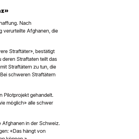
nz»
chaffung. Nach
g verurteilte Afghanen, die
e Straftäter», bestätigt
deren Straftaten teilt das
t Straftätern zu tun, die
. Bei schweren Straftätern
 Pilotprojekt gehandelt.
wie möglich» alle schwer
e Afghanen in der Schweiz.
agen: «Das hängt von
sen können.»