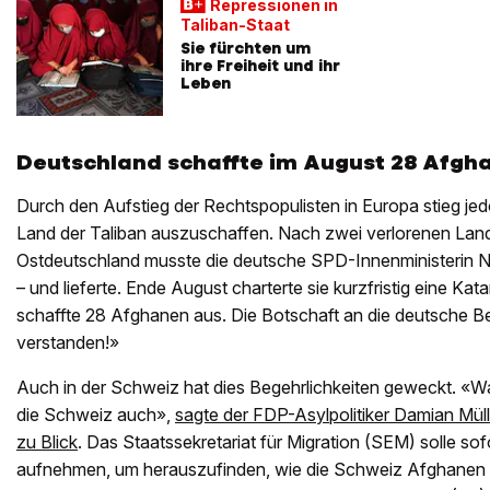
Repressionen in
Taliban-Staat
Sie fürchten um
ihre Freiheit und ihr
Leben
Deutschland schaffte im August 28 Afgh
Durch den Aufstieg der Rechtspopulisten in Europa stieg jed
Land der Taliban auszuschaffen. Nach zwei verlorenen Lan
Ostdeutschland musste die deutsche SPD-Innenministerin 
– und lieferte. Ende August charterte sie kurzfristig eine K
schaffte 28 Afghanen aus. Die Botschaft an die deutsche B
verstanden!»
Auch in der Schweiz hat dies Begehrlichkeiten geweckt. «
die Schweiz auch»,
sagte der FDP-Asylpolitiker Damian Mü
zu Blick
. Das Staatssekretariat für Migration (SEM) solle sofo
aufnehmen, um herauszufinden, wie die Schweiz Afghanen