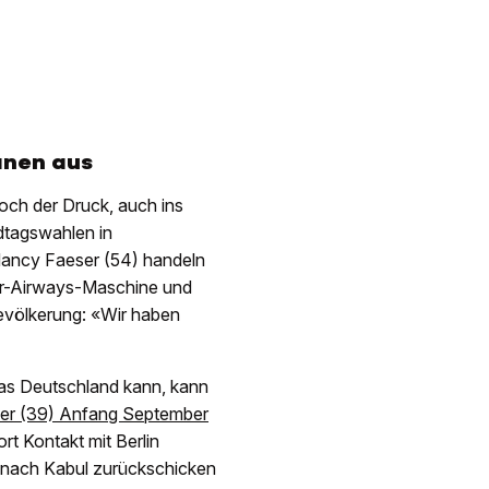
anen aus
och der Druck, auch ins
dtagswahlen in
Nancy Faeser (54) handeln
atar-Airways-Maschine und
evölkerung: «Wir haben
Was Deutschland kann, kann
ller (39) Anfang September
rt Kontakt mit Berlin
 nach Kabul zurückschicken