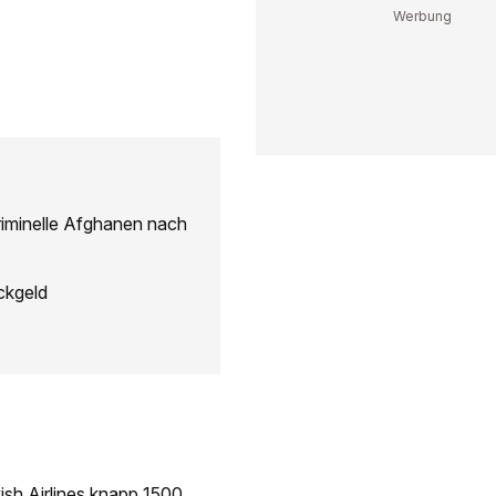
riminelle Afghanen nach
ckgeld
ish Airlines knapp 1500