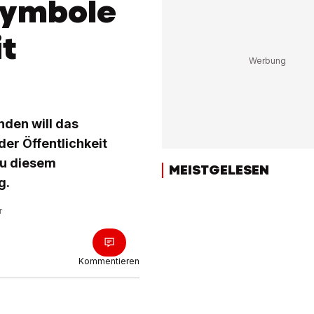
symbole
it
nden will das
er Öffentlichkeit
zu diesem
MEISTGELESEN
g.
r
Kommentieren