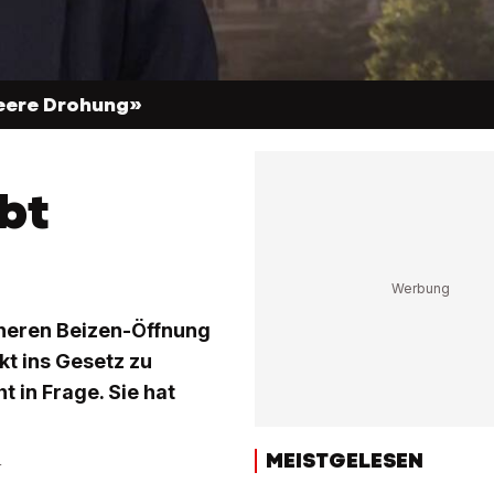
leere Drohung»
bt
cheren Beizen-Öffnung
t ins Gesetz zu
t in Frage. Sie hat
MEISTGELESEN
r