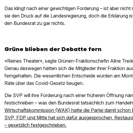
Das klingt nach einer gewichtigen Forderung – ist aber nicht
sie den Druck auf die Landesregierung, doch die Erklärung is
den Bundesrat zu gar nichts.
Grüne blieben der Debatte fern
«Reines Theater», sagte Grünen-Fraktionschefin Aline Tred
Genau deswegen hätten sich die Mitglieder ihrer Fraktion a
ferngehalten. Die wesentlichen Entscheide würden am Monta
Räte über das Covid-Gesetz beugen.
Die SVP will ihre Forderung nach einer früheren Öffnung nä
festschreiben – was den Bundesrat tatsächlich zum Handel
Wirtschaftskommission (WAK) hatte die Partei damit schon E
SVP, FDP und Mitte hat sich dafür ausgesprochen, Restaura
– gesetzlich festgeschrieben.