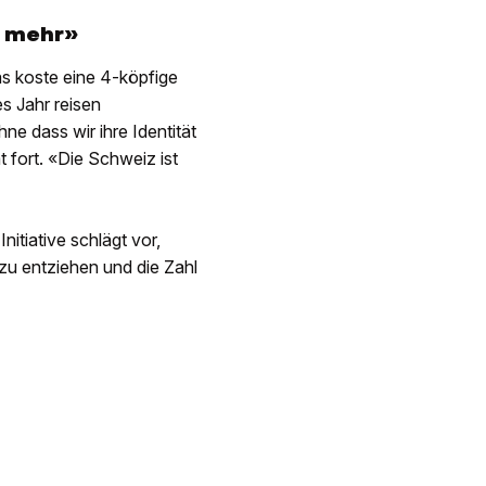
d mehr»
Das koste eine 4-köpfige
s Jahr reisen
ne dass wir ihre Identität
t fort. «Die Schweiz ist
itiative schlägt vor,
t zu entziehen und die Zahl