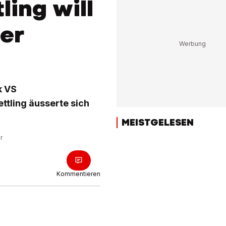
ling will
er
k VS
tling äusserte sich
MEISTGELESEN
r
Kommentieren