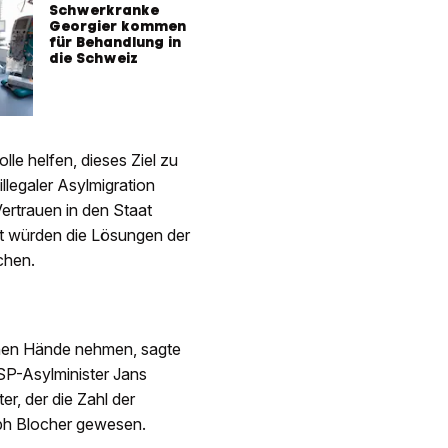
Schwerkranke
Georgier kommen
für Behandlung in
die Schweiz
lle helfen, dieses Ziel zu
legaler Asylmigration
ertrauen in den Staat
ent würden die Lösungen der
chen.
genen Hände nehmen, sagte
SP-Asylminister Jans
er, der die Zahl der
oph Blocher gewesen.