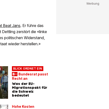
rat Beat Jans
. Er führe das
ettling zerstört die «linke
s politischen Widerstand,
aat wieder herstellen.»
BLICK ORDNET EIN
Bundesrat passt
Recht an
Was der EU-
Migrationspakt für
die Schweiz
bedeutet
Hohe Kosten