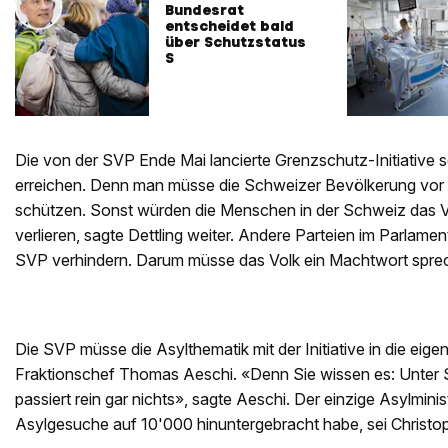
Bundesrat
entscheidet bald
über Schutzstatus
S
Die von der SVP Ende Mai lancierte Grenzschutz-Initiative so
erreichen. Denn man müsse die Schweizer Bevölkerung vor il
schützen. Sonst würden die Menschen in der Schweiz das V
verlieren, sagte Dettling weiter. Andere Parteien im Parlam
SVP verhindern. Darum müsse das Volk ein Machtwort spre
Die SVP müsse die Asylthematik mit der Initiative in die ei
Fraktionschef Thomas Aeschi. «Denn Sie wissen es: Unter 
passiert rein gar nichts», sagte Aeschi. Der einzige Asylminist
Asylgesuche auf 10'000 hinuntergebracht habe, sei Christ