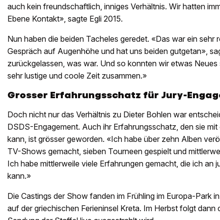
auch kein freundschaftlich, inniges Verhältnis. Wir hatten im
Ebene Kontakt», sagte Egli 2015.
Nun haben die beiden Tacheles geredet. «Das war ein sehr r
Gespräch auf Augenhöhe und hat uns beiden gutgetan», sagt
zurückgelassen, was war. Und so konnten wir etwas Neues s
sehr lustige und coole Zeit zusammen.»
Grosser Erfahrungsschatz für Jury-Enga
Doch nicht nur das Verhältnis zu Dieter Bohlen war entscheid
DSDS-Engagement. Auch ihr Erfahrungsschatz, den sie mit d
kann, ist grösser geworden. «Ich habe über zehn Alben verö
TV-Shows gemacht, sieben Tourneen gespielt und mittlerwe
Ich habe mittlerweile viele Erfahrungen gemacht, die ich an
kann.»
Die Castings der Show fanden im Frühling im Europa-Park in R
auf der griechischen Ferieninsel Kreta. Im Herbst folgt dann d