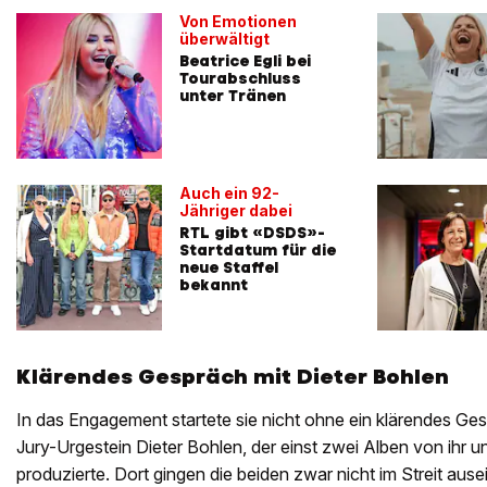
Von Emotionen
überwältigt
Beatrice Egli bei
Tourabschluss
unter Tränen
Auch ein 92-
Jähriger dabei
RTL gibt «DSDS»-
Startdatum für die
neue Staffel
bekannt
Klärendes Gespräch mit Dieter Bohlen
In das Engagement startete sie nicht ohne ein klärendes Ge
Jury-Urgestein Dieter Bohlen, der einst zwei Alben von ihr 
produzierte. Dort gingen die beiden zwar nicht im Streit aus