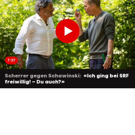
7:37
Scherrer gegen Schawinski:
«Ich ging bei SRF
freiwillig! – Du auch?»