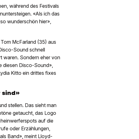
aben, während des Festivals
nuntersteigen. «Als ich das
t so wunderschön hier»,
d Tom McFarland (35) aus
 Disco-Sound schnell
ert waren. Sondern eher von
e diesen Disco-Sound»,
ia Kitto ein drittes fixes
r sind»
und stellen. Das sieht man
rbtöne getaucht, das Logo
heinwerferspots auf die
rufe oder Erzählungen,
 als Band», meint Lloyd-