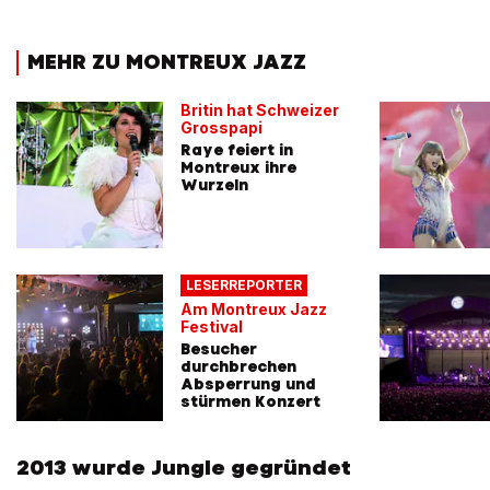
MEHR ZU MONTREUX JAZZ
Britin hat Schweizer
Grosspapi
Raye feiert in
Montreux ihre
Wurzeln
LESERREPORTER
Am Montreux Jazz
Festival
Besucher
durchbrechen
Absperrung und
stürmen Konzert
2013 wurde Jungle gegründet