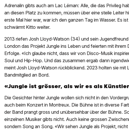
Adrenalin gibts auch am Lac Léman: Alle, die das Privileg h
an diesen Platz zu kommen, müssen über eine steile Leiter hi
erste Mal hier war, war ich den ganzen Tag im Wasser. Es is
schwärmt Kitto weiter.
2013 riefen Josh Lloyd-Watson (34) und sein Jugendfreun
London das Projekt Jungle ins Leben und feierten mit ihrem
Erfolge. «Ich glaube nicht, dass wir von Disco-Musik inspiri
Soul und Hip-Hop. Und das zusammen ergab dann irgendwi
meint Josh Lloyd-Watson rückblickend. 2023 holten sie mit Lyd
Bandmitglied an Bord.
«Jungle ist grösser, als wir es als Künstle
Die Gesichter hinter Jungle wollen sich nicht in den Vordergr
auch beim Konzert in Montreux. Die Bühne ist in diverse Fa
der Band prangt gross und unübersehbar über der Bühne. Sc
einzelnen Musiker gibts nicht. Auch keine grossen Zwischen
sondern Song an Song. «Wir sehen Jungle als Projekt, nicht