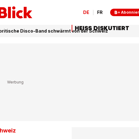
DE
FR
Abonnie
HEISS DISKUTIERT
 britische Disco-Band schwärmt von der Schweiz
chweiz