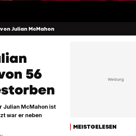
m von Julian McMahon
lian
von 56
estorben
er Julian McMahon ist
tzt war er neben
MEISTGELESEN
hr