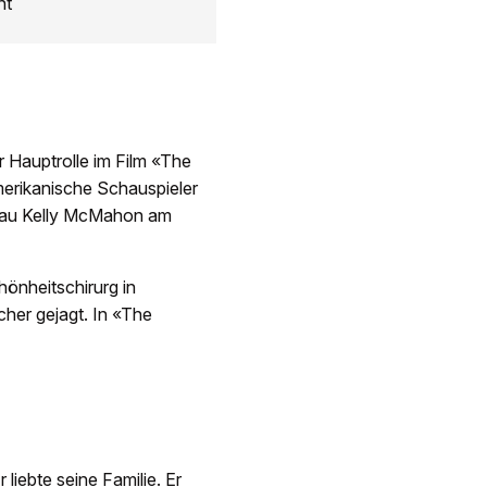
ht
r Hauptrolle im Film «The
merikanische Schauspieler
Frau Kelly McMahon am
önheitschirurg in
her gejagt. In «The
 liebte seine Familie. Er