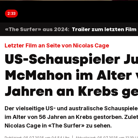
2:33
«The Surfer» aus 2024:
Trailer zum letzten Fil
Letzter Film an Seite von Nicolas Cage
US-Schauspieler Ju
McMahon im Alter 
Jahren an Krebs g
Der vielseitige US- und australische Schauspiel
im Alter von 56 Jahren an Krebs gestorben. Zule
Nicolas Cage in «The Surfer» zu sehen.
Publiziert: 05.07.2025 um 04:54 Uhr
|
Aktualisiert: 05.07.2025 um 12:19 U