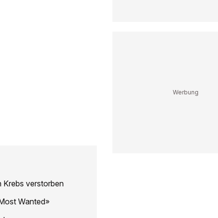
n Krebs verstorben
 Most Wanted»