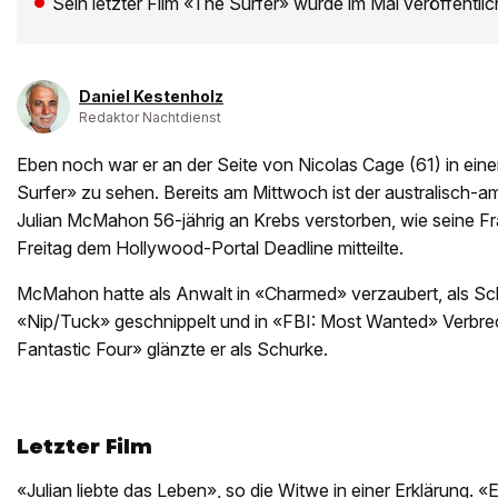
Sein letzter Film «The Surfer» wurde im Mai veröffentlic
Daniel Kestenholz
Redaktor Nachtdienst
Eben noch war er an der Seite von Nicolas Cage (61) in eine
Surfer» zu sehen. Bereits am Mittwoch ist der australisch-a
Julian McMahon 56-jährig an Krebs verstorben, wie seine 
Freitag dem Hollywood-Portal Deadline mitteilte.
McMahon hatte als Anwalt in «Charmed» verzaubert, als Sch
«Nip/Tuck» geschnippelt und in «FBI: Most Wanted» Verbrec
Fantastic Four» glänzte er als Schurke.
Letzter Film
«Julian liebte das Leben», so die Witwe in einer Erklärung. «Er