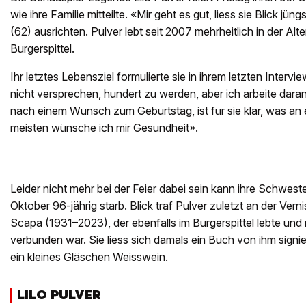
wie ihre Familie mitteilte. «Mir geht es gut, liess sie Blick jü
(62) ausrichten. Pulver lebt seit 2007 mehrheitlich in der Alt
Burgerspittel.
Ihr letztes Lebensziel formulierte sie in ihrem letzten Intervi
nicht versprechen, hundert zu werden, aber ich arbeite daran
nach einem Wunsch zum Geburtstag, ist für sie klar, was an e
meisten wünsche ich mir Gesundheit».
Leider nicht mehr bei der Feier dabei sein kann ihre Schweste
Oktober 96-jährig starb. Blick traf Pulver zuletzt an der Ver
Scapa (1931–2023), der ebenfalls im Burgerspittel lebte und 
verbunden war. Sie liess sich damals ein Buch von ihm signi
ein kleines Gläschen Weisswein.
LILO PULVER