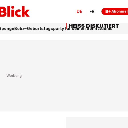
DE
FR
Abonnie
HEISS DISKUTIERT
SpongeBob»-Geburtstagsparty für seinen Sohn Adonis