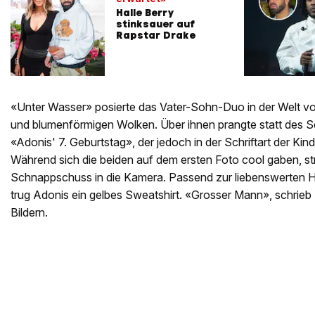
Halle Berry
stinksauer auf
Rapstar Drake
«Unter Wasser» posierte das Vater-Sohn-Duo in der Welt vo
und blumenförmigen Wolken. Über ihnen prangte statt des Ser
«Adonis' 7. Geburtstag», der jedoch in der Schriftart der Kin
Während sich die beiden auf dem ersten Foto cool gaben, st
Schnappschuss in die Kamera. Passend zur liebenswerten Ha
trug Adonis ein gelbes Sweatshirt. «Grosser Mann», schrie
Bildern.