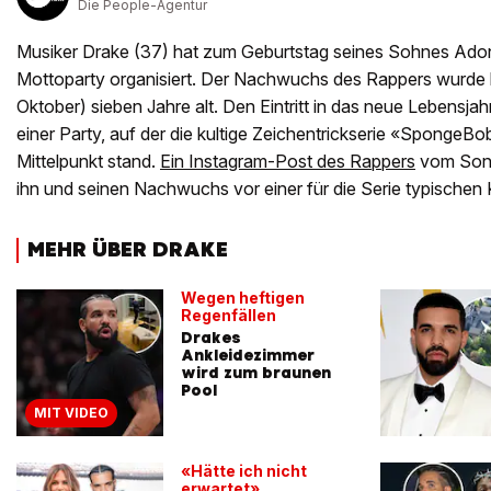
Die People-Agentur
Musiker Drake (37) hat zum Geburtstag seines Sohnes Adon
Mottoparty organisiert. Der Nachwuchs des Rappers wurde be
Oktober) sieben Jahre alt. Den Eintritt in das neue Lebensjahr
einer Party, auf der die kultige Zeichentrickserie «Spong
Mittelpunkt stand.
Ein Instagram-Post des Rappers
vom Sonn
ihn und seinen Nachwuchs vor einer für die Serie typischen K
MEHR ÜBER DRAKE
Wegen heftigen
Regenfällen
Drakes
Ankleidezimmer
wird zum braunen
Pool
MIT VIDEO
«Hätte ich nicht
erwartet»