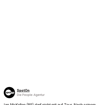
SpotOn
Die People-Agentur
Ian McKellen (85) darf nicht mit auf Tour.
Nach seinem