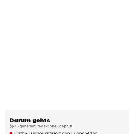
Darum gehts
KI-generiert, redaktionell geprüft
Cathy Lugner kritisiert den Lugner-Clan