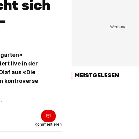
ht sich
-
hgarten»
t live in der
laf aus «Die
MEISTGELESEN
en kontroverse
hr
Kommentieren