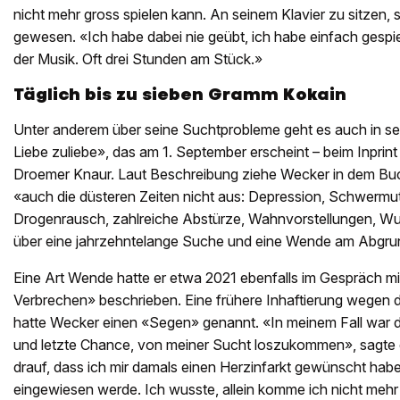
nicht mehr gross spielen kann. An seinem Klavier zu sitzen, s
gewesen. «Ich habe dabei nie geübt, ich habe einfach gespiel
der Musik. Oft drei Stunden am Stück.»
Täglich bis zu sieben Gramm Kokain
Unter anderem über seine Suchtprobleme geht es auch in 
Liebe zuliebe», das am 1. September erscheint – beim Inprin
Droemer Knaur. Laut Beschreibung ziehe Wecker in dem Buch
«auch die düsteren Zeiten nicht aus: Depression, Schwermut
Drogenrausch, zahlreiche Abstürze, Wahnvorstellungen, Wut, 
über eine jahrzehntelange Suche und eine Wende am Abgru
Eine Art Wende hatte er etwa 2021 ebenfalls im Gespräch m
Verbrechen» beschrieben. Eine frühere Inhaftierung wegen 
hatte Wecker einen «Segen» genannt. «In meinem Fall war d
und letzte Chance, von meiner Sucht loszukommen», sagte e
drauf, dass ich mir damals einen Herzinfarkt gewünscht habe, 
eingewiesen werde. Ich wusste, allein komme ich nicht meh