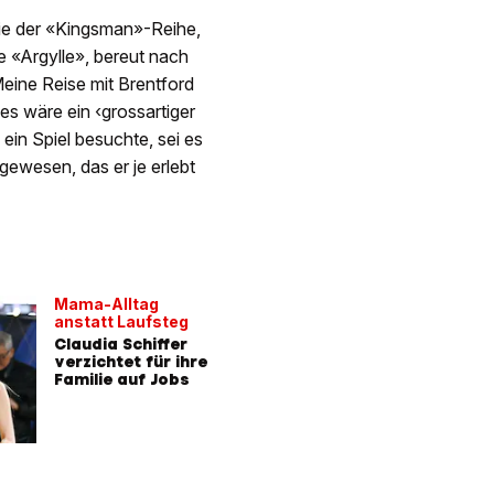
ie der «Kingsman»-Reihe,
 «Argylle», bereut nach
eine Reise mit Brentford
es wäre ein ‹grossartiger
 ein Spiel besuchte, sei es
gewesen, das er je erlebt
Mama-Alltag
anstatt Laufsteg
Claudia Schiffer
verzichtet für ihre
Familie auf Jobs