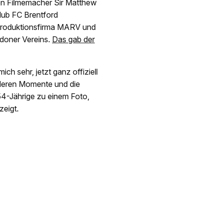
en Filmemacher Sir Matthew
lub FC Brentford
e Produktionsfirma MARV und
doner Vereins.
Das gab der
ch sehr, jetzt ganz offiziell
onderen Momente und die
54-Jährige zu einem Foto,
zeigt.