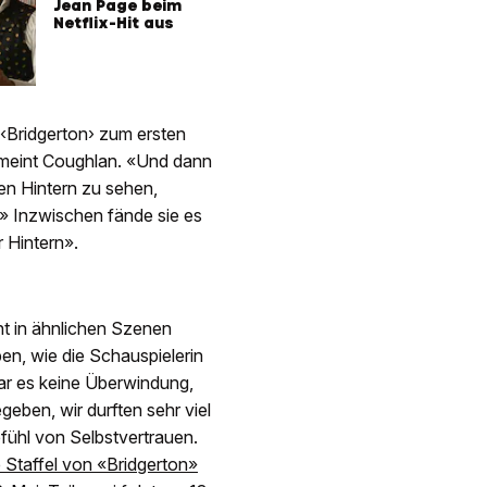
Jean Page beim
Netflix-Hit aus
e ‹Bridgerton› zum ersten
, meint Coughlan. «Und dann
en Hintern zu sehen,
›» Inzwischen fände sie es
r Hintern».
ht in ähnlichen Szenen
en, wie die Schauspielerin
 war es keine Überwindung,
geben, wir durften sehr viel
fühl von Selbstvertrauen.
e Staffel von «Bridgerton»