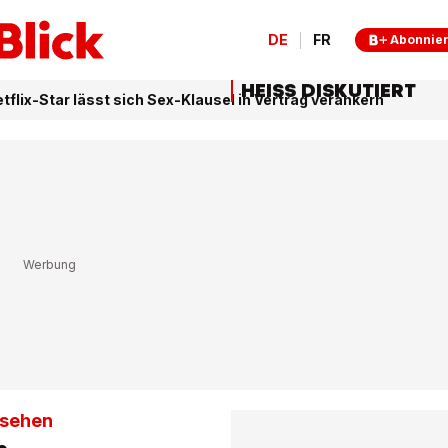
DE
FR
Abonnie
HEISS DISKUTIERT
tflix-Star lässt sich Sex-Klausel in Vertrag verankern
 sehen