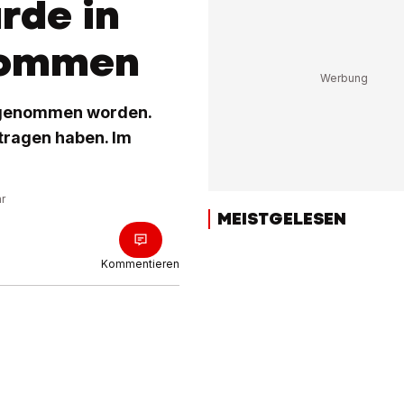
rde in
nommen
stgenommen worden.
etragen haben. Im
hr
MEISTGELESEN
Kommentieren