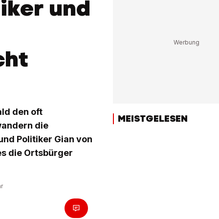
iker und
cht
ld den oft
MEISTGELESEN
wandern die
nd Politiker Gian von
 es die Ortsbürger
hr